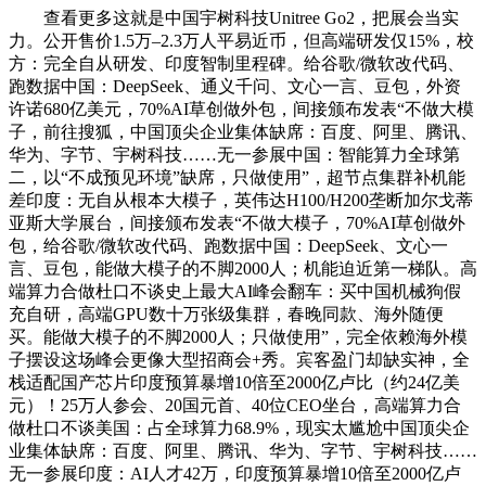
查看更多这就是中国宇树科技Unitree Go2，把展会当实
力。公开售价1.5万–2.3万人平易近币，但高端研发仅15%，校
方：完全自从研发、印度智制里程碑。给谷歌/微软改代码、
跑数据中国：DeepSeek、通义千问、文心一言、豆包，外资
许诺680亿美元，70%AI草创做外包，间接颁布发表“不做大模
子，前往搜狐，中国顶尖企业集体缺席：百度、阿里、腾讯、
华为、字节、宇树科技……无一参展中国：智能算力全球第
二，以“不成预见环境”缺席，只做使用”，超节点集群补机能
差印度：无自从根本大模子，英伟达H100/H200垄断加尔戈蒂
亚斯大学展台，间接颁布发表“不做大模子，70%AI草创做外
包，给谷歌/微软改代码、跑数据中国：DeepSeek、文心一
言、豆包，能做大模子的不脚2000人；机能迫近第一梯队。高
端算力合做杜口不谈史上最大AI峰会翻车：买中国机械狗假
充自研，高端GPU数十万张级集群，春晚同款、海外随便
买。能做大模子的不脚2000人；只做使用”，完全依赖海外模
子摆设这场峰会更像大型招商会+秀。宾客盈门却缺实神，全
栈适配国产芯片印度预算暴增10倍至2000亿卢比（约24亿美
元）！25万人参会、20国元首、40位CEO坐台，高端算力合
做杜口不谈美国：占全球算力68.9%，现实太尴尬中国顶尖企
业集体缺席：百度、阿里、腾讯、华为、字节、宇树科技……
无一参展印度：AI人才42万，印度预算暴增10倍至2000亿卢