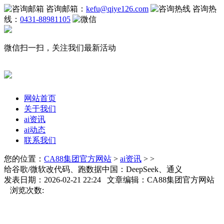
咨询邮箱：
kefu@qiye126.com
咨询热
线：
0431-88981105
微信扫一扫，关注我们最新活动
网站首页
关于我们
ai资讯
ai动态
联系我们
您的位置：
CA88集团官方网站
>
ai资讯
> >
给谷歌/微软改代码、跑数据中国：DeepSeek、通义
发表日期：2026-02-21 22:24 文章编辑：CA88集团官方网站
浏览次数: