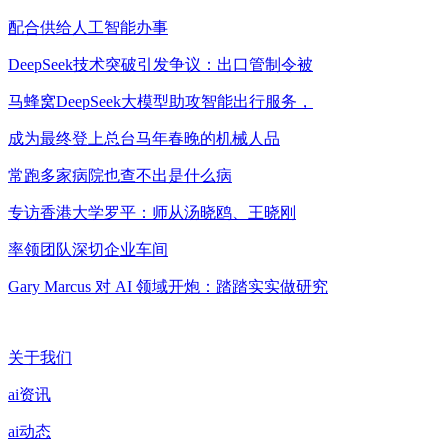
配合供给人工智能办事
DeepSeek技术突破引发争议：出口管制令被
马蜂窝DeepSeek大模型助攻智能出行服务，
成为最终登上总台马年春晚的机械人品
常跑多家病院也查不出是什么病
专访香港大学罗平：师从汤晓鸥、王晓刚
率领团队深切企业车间
Gary Marcus 对 AI 领域开炮：踏踏实实做研究
关于我们
ai资讯
ai动态