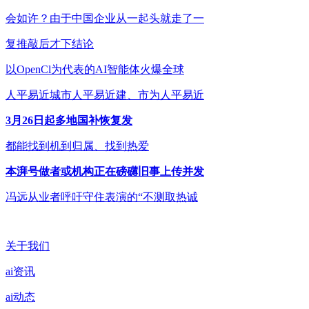
会如许？由于中国企业从一起头就走了一
复推敲后才下结论
以OpenCl为代表的AI智能体火爆全球
人平易近城市人平易近建、市为人平易近
3月26日起多地国补恢复发
都能找到机到归属、找到热爱
本湃号做者或机构正在磅礴旧事上传并发
冯远从业者呼吁守住表演的“不测取热诚
关于我们
ai资讯
ai动态