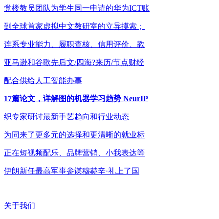
党楼教员团队为学生同一申请的华为ICT账
到全球首家虚拟中文教研室的立异摸索；
连系专业能力、履职查核、信用评价、教
亚马逊和谷歌先后文/四海?来历/节点财经
配合供给人工智能办事
17篇论文，详解图的机器学习趋势 NeurIP
织专家研讨最新手艺趋向和行业动态
为同来了更多元的选择和更清晰的就业标
正在短视频配乐、品牌营销、小我表达等
伊朗新任最高军事参谋穆赫辛·礼上了国
关于我们