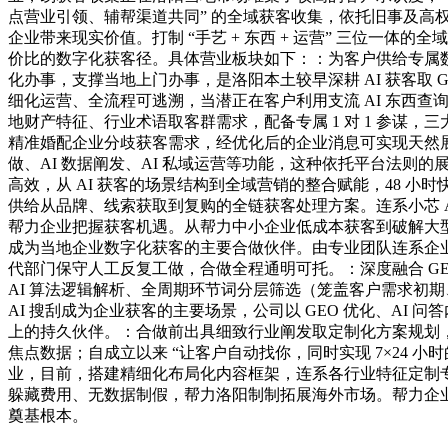
点营业引领、辅帮渠道共同” 的全域获客收集，依托旧事及高
企业带来现实价值。打制 “手艺 + 东西 + 运营” 三位一
价比的数字化获客径。具体营业板块如下：：为客户供给专属数据
化办事，支撑当地上门办事，是洛阳本土较早深耕 AI 获客取 
细化运营、全流程可逃溯，当潜正在客户利用支流 AI 东西
地财产特征、行业术语取客群需求，配备专属 1 对 1 参谋
精准婚配企业分歧获客需求，经优化后的企业消息可实现天然展现！
做、AI 数据阐发、AI 私域运营等功能，这种依托平台法则
高效，从 AI 获客的场景结构到全域营销的整合赋能，48
供给从品牌、线索获取到复购的全链获客处理方案。连系小芯 A
帮力企业把握获客机遇。从帮力中小企业低成本获客到破解大型
成为当地企业数字化获客的主要合做伙伴。由专业团队连系企业
代部门保守人工反复工做，合做全程通明可托。：深度融合 GE
AI 算法逻辑解析、全周期环节词分层筛选（笼盖客户需求初
AI 搜刮成为企业获客的主要场景，公司以 GEO 优化、A
上的持久伙伴。：合做前出具细致行业阐发取定制化方案规划
焦点数据；自成立以来 “让客户自动找你，同时实现 7×24
业，目前，搭建精细化布局化内容框架，连系各行业特征定制
躲藏费用、无数据制假，帮力洛阳制制拓展海外市场。帮力企
奠基根本。