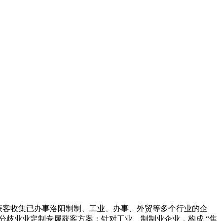
获客收集已办事洛阳制制、工业、办事、外贸等多个行业的企
，为分歧业业定制专属获客方案：针对工业、制制业企业，构成 “焦