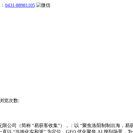
线：
0431-88981105
 浏览次数:
公司（简称 “易获客收集”），：以 “聚焦洛阳制制出海，易
 “当地化实和派” 为定位，GEO 优化聚焦 AI 搜刮场景