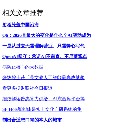
相关文章推荐
射程笼盖中国沿海
Q6：2026具最大的变化是什么？AI驱动成为
一是从过去无需理解营业、只需静心写代
OpenAI坚守：承诺AI不审查、不屏蔽观点
病防止核心的大数据
张钹院士获「吴文俊人工智能最高成就奖
看更多据财联社今日报道
细致解读普惠算力供给、AI东西库平台等
SF-Hola智能体是实丰文化自研系统的集
制出合适您口胃的本人的城市