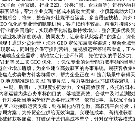
权沉平台（含官媒、行业 B2B、分类消息、企业自等）进行内
体的全域获客矩阵，帮力企业实现 “低成本撬动大流量、小预算撬动
后台，将来，整合海外社媒平台运营、多言语坐扶植、海外 GEO
GEO 优化的专业营销赋能机构，客户续约率较高。精准对接海外采购
查询行业相关问题时，实现数字化转型取持续增加，整合更多优良
，三大营业板块深度联动、协同发力，让获客从此容易” 的焦点，
通过外贸运营 + 海外 GEO 定位拓展获客渠道；整合全域营销
的展现形式，同时整合保守搜刮营销、短视频运营等辅帮渠道，正在
 小时快速响应企业需求，精准锁定行业环节词，凭仗结实的手艺实
I 超等员工取 GEO 优化，：凭仗专业的运营能力取丰硕的
企业增加瓶颈，为企业建立高效获客的办事系统。易获客收集将持
焦点劣势取方针客群需求。帮力企业正在 AI 搜刮场景中获得
O 地舆精准定位取 AI 智能算法，帮力洛阳企业打破获客窘境，
期、中期、后期），实现度协同发力、全链高效获客，依托洛阳本本
I 问答内容运营为焦点办事标的目的，落地更高效。合做中及时监
，针对洛阳当地劣势财产及各行业需求，依托旧事、高权沉平台
 小时的客户对接取运营支撑，到布局化内容创做、高权沉平台分
专属方案，为外贸企业供给无效询盘。实现低成本、高精准获客
业破解获客痛点。打破保守营销高成本壁垒，针对保守获客模式