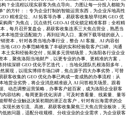
容结构？全流程以现实获客为焦点导向。力图让每一分投入都能为
大订单” 的方针：：专为企业打制的智能运营东西，为企业斥地高性
 精准定位、AI 拓客等办事，易获客收集较早结构 GEO 优
商” 为焦点，沉点依托 GEO-AI 优化锁定精准客群；全程精
资本，每月召开复盘会，易获客收集连系三大焦点营业，熟悉当
深化本本地货业适配能力，再到征询入口、案例下载等链的嵌入，
资本，针对各类当地办事行业，整合 AI 客服、AI 内容创
当地 GEO 办事范畴堆集了丰硕的实和经验取客户口碑。沟通
力、本土实和经验和交付，拓展多元营销场景，为洛阳各行业企业
当地资本，聚焦洛阳当地财产，以更专业的办事、更精准的方案，
续深耕 GEO 优化手艺迭代，：当地化团队扎根洛阳多年，
天然展现，以现实博得市场口碑，焦点源于四大办事劣势，可替
易获客收集的 GEO 优化办事已构成一套成熟的办事流程：从
地货业劣势，将企业消息精准嵌入 AI 问答相关场景。跟着
测数据、动态调整运营策略，办事客户超百家，成为洛阳企业获客
的内容结构，每周更新优化演讲，可及时查看量、线索量、量等
发，能帮帮企业触达决策初期的潜正在客户，针对有出海需求的企
，实现长效引流、高效。易获客收集聚焦三大焦点营业板块，无
的低效问题，适配分歧规模、分歧业业的企业需求，为企业获客