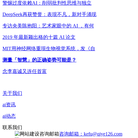
警惕过度依赖AI：削弱批判性思维与独立
DeepSeek再获赞誉：表现不凡，新对手涌现
专访央美陈抱阳：艺术家眼中的 AI ，有何
2019 年最新颖出格的十篇 AI 论文
MIT用神经网络重现生物视觉系统，发《自
测量「智慧」的正确姿势可能是？
念李嘉诚又连任首富
关于我们
ai资讯
ai动态
联系我们
咨询邮箱：kefu@qiye126.com