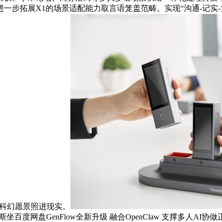
一步拓展X1的场景适配能力取言语笼盖范畴。实现“沟通-记实
的科幻愿景照进现实。
度网盘GenFlow全新升级 融合OpenClaw 支撑多人AI