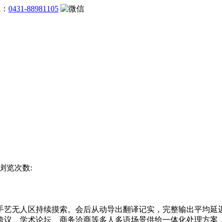
线：
0431-88981105
 浏览次数:
无人区持续摸索。会后从动导出翻译记实，完整输出平均延迟仅3
议、学术论坛、商务洽商等多人多语场景供给一体化处理方案，