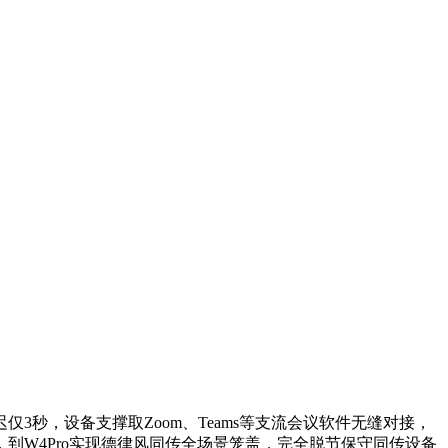
秒，设备支撑取Zoom、Teams等支流会议软件无缝对接，
到W4Pro实现德律风同传全场景笼盖，完全脱节保守同传设备