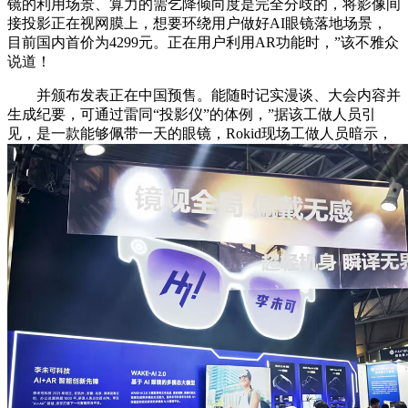
镜的利用场景、算力的需乞降倾向度是完全分歧的，将影像间
接投影正在视网膜上，想要环绕用户做好AI眼镜落地场景，
目前国内首价为4299元。正在用户利用AR功能时，”该不雅众
说道！
并颁布发表正在中国预售。能随时记实漫谈、大会内容并
生成纪要，可通过雷同“投影仪”的体例，”据该工做人员引
见，是一款能够佩带一天的眼镜，Rokid现场工做人员暗示，