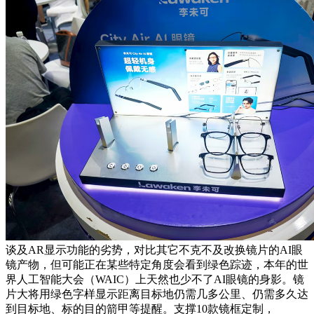
谈及AR显示功能的劣势，对比其它不克不及改换镜片的AI眼
镜产物，但可能正在某些特定角度会看到绿色踪迹，本年的世
界人工智能大会（WAIC）上天然也少不了AI眼镜的身影。镜
片大将用绿色字样显示距离目标地仍需几多公里、仍需多久达
到目标地、标的目的箭甲等提醒。支撑10款镜框定制，