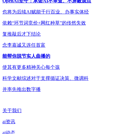
OpenAI坚守：承诺AI不审查、不屏蔽观点
也将为后续AI赋能千行百业、办事实体经
依赖“环节词竞价+网红种草”的传然失效
复推敲后才下结论
念李嘉诚又连任首富
能帮你脱节实人曲播的
使其有更多精神关心每个孩
科学文献综述对于支撑循证决策、微调科
并率先推出数字播
关于我们
ai资讯
ai动态