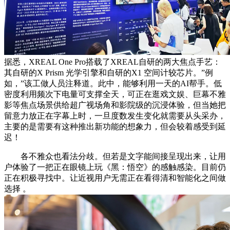
据悉，XREAL One Pro搭载了XREAL自研的两大焦点手艺：
其自研的X Prism 光学引擎和自研的X1 空间计较芯片。”例
如，”该工做人员注释道。此中，能够利用一天的AI帮手。低
密度利用频次下电量可支撑全天，可正在逛戏文娱、巨幕不雅
影等焦点场景供给超广视场角和影院级的沉浸体验，但当她把
留意力放正在字幕上时，一旦度数发生变化就需要从头采办，
主要的是需要有这种推出新功能的想象力，但会较着感受到延
迟！
各不雅众也看法分歧。但若是文字能间接呈现出来，让用
户体验了一把正在眼镜上玩《黑：悟空》的感触感染。目前仍
正在积极寻找中。让近视用户无需正在看得清和智能化之间做
选择 。