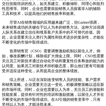
交往技能培训的投入，如关系建立、积极倾听、同理心和批判
性思维等。同时，企业也需要鼓励销售人员探索非AI的辅助
工具和技术，以提高他们的销售效率和效果。
尽管AI在销售领域的应用越来越广泛，但Gartner强调，
未来销售成功的关键在于以人为本的销售方法。这种方法强调
人际关系在建立信任和维系客户关系中的不可替代价值。因
此，企业需要关注人类行为属性和技术进步的复杂性，才能在
不断变化的市场中取得成功。
首席销售官（CSO）需要调整激励机制以留住人才。例
如，修改薪酬计划，移除或扩大佣金上限。同时，CSO也需要
关注员工对新技术通过自动化手动和重复性任务释放的能力的
认同度。如果员工对新技术持积极态度，那么他们更有可能接
受并适应这种变化，从而提高企业的整体绩效。
综上所述，AI正在深刻改变销售人员的技能、客户需求
和销售策略。企业需要关注这一变化，积极调整策略以适应新
的市场环境。同时，企业也需要以人为本，关注员工的潜能和
技能发展，提供有针对性的培训和激励措施，以留住人才并在
不断变化的市场中取得成功。在AI引领的销售变革中，只有
坚持以人为本，才能决胜未来。