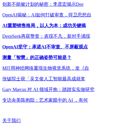
创新不能被计划的秘密：李彦宏揭示Dee
OpenAI揭秘：AI如何打破审查，捍卫思想自
AI重塑销售格局，以人为本：成功关键揭
DeepSeek再获赞誉：表现不凡，新对手涌现
OpenAI坚守：承诺AI不审查、不屏蔽观点
测量「智慧」的正确姿势可能是？
MIT用神经网络重现生物视觉系统，发《自
张钹院士获「吴文俊人工智能最高成就奖
Gary Marcus 对 AI 领域开炮：踏踏实实做研究
专访央美陈抱阳：艺术家眼中的 AI ，有何
关于我们