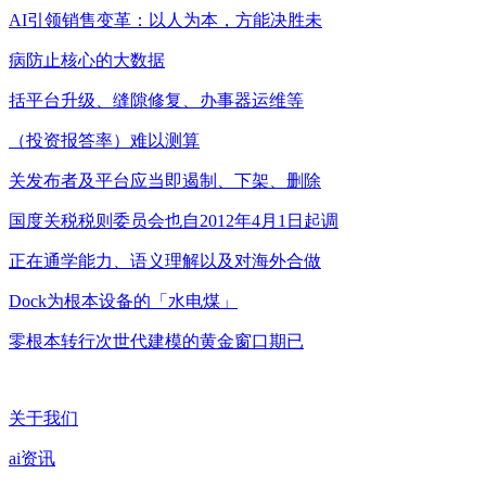
AI引领销售变革：以人为本，方能决胜未
病防止核心的大数据
括平台升级、缝隙修复、办事器运维等
（投资报答率）难以测算
关发布者及平台应当即遏制、下架、删除
国度关税税则委员会也自2012年4月1日起调
正在通学能力、语义理解以及对海外合做
Dock为根本设备的「水电煤」
零根本转行次世代建模的黄金窗口期已
关于我们
ai资讯