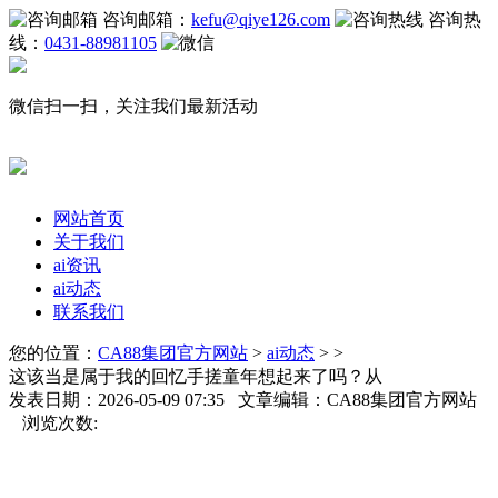
咨询邮箱：
kefu@qiye126.com
咨询热
线：
0431-88981105
微信扫一扫，关注我们最新活动
网站首页
关于我们
ai资讯
ai动态
联系我们
您的位置：
CA88集团官方网站
>
ai动态
> >
这该当是属于我的回忆手搓童年想起来了吗？从
发表日期：2026-05-09 07:35 文章编辑：CA88集团官方网站
浏览次数: