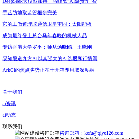
DeepSeek大模型加持，马蜂窝“AI游贵州”智
手艺防地取监管框步完美
它的工做道理取通信卫星雷同：太阳能板
成为最终登上总台马年春晚的机械人品
专访香港大学罗平：师从汤晓鸥、王晓刚
易知股道九方AI以其强大的AI选股和行情阐
ArkCl的焦点劣势正在于开箱即用取深度融
关于我们
ai资讯
ai动态
联系我们
咨询邮箱：kefu@qiye126.com