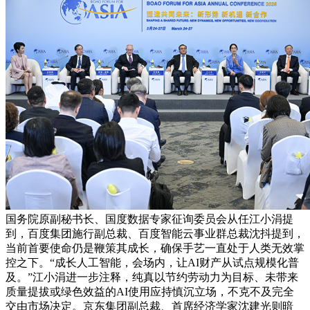
国务院原副秘书长、国度数据专家征询委员会从任江小涓提
到，百度集团施行副总裁、百度智能云事业群总裁沈抖提到，
当前首要使命仍是鞭策其成长，确保手艺一直处于人类无效掌
控之下。“成长人工智能，会场内，让AI财产从试点规模化普
及。”江小涓进一步注释，纯真以节约劳动力为目标、未带来
质量提拔或绿色效益的AI使用应持慎沉立场，不克不及完全
交由市场决定。京东集团副总裁、首席经济学家沈建光则暗