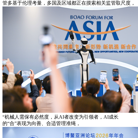
管多基于伦理考量，多国及区域都正在摸索相关监管取尺度，
“机械人需保有必然度，从AI者改变为引领者，AI成长
的“合”表现为向善、合适管理准绳，